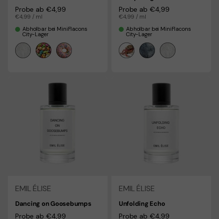
Regulärer Preis
Probe ab €4,99
Regulärer Preis
Probe ab €4,99
Stückpreis
€4,99 / ml
Stückpreis
€4,99 / ml
Abholbar bei MiniFlacons
Abholbar bei MiniFlacons
City-Lager
City-Lager
EMIL ÉLISE
EMIL ÉLISE
Dancing on Goosebumps
Unfolding Echo
Regulärer Preis
Probe ab €4,99
Regulärer Preis
Probe ab €4,99