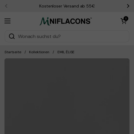
Zum Inhalt springen
Kostenloser Versand ab 55€
Zurück
We
Warenkorb öf
0
Menü öffnen
Startseite
/
Kollektionen
/
EMIL ÉLISE