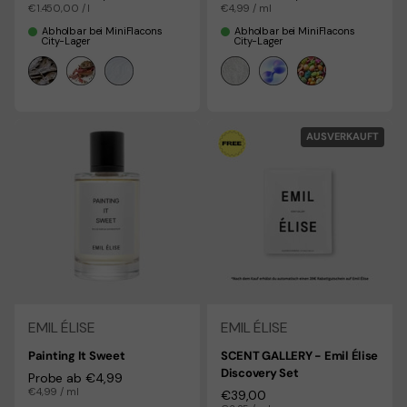
Stückpreis
€1.450,00 / l
Stückpreis
€4,99 / ml
Abholbar bei MiniFlacons
Abholbar bei MiniFlacons
City-Lager
City-Lager
AUSVERKAUFT
EMIL ÉLISE
EMIL ÉLISE
Painting It Sweet
SCENT GALLERY - Emil Élise
Discovery Set
Regulärer Preis
Probe ab €4,99
Stückpreis
€4,99 / ml
Regulärer Preis
€39,00