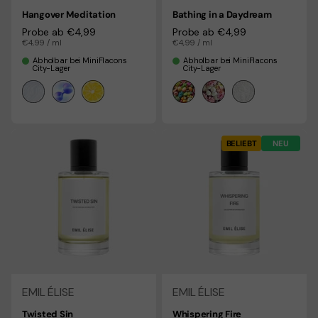
Hangover Meditation
Bathing in a Daydream
Regulärer Preis
Probe ab €4,99
Regulärer Preis
Probe ab €4,99
Stückpreis
€4,99 / ml
Stückpreis
€4,99 / ml
Abholbar bei MiniFlacons
Abholbar bei MiniFlacons
City-Lager
City-Lager
BELIEBT
NEU
EMIL ÉLISE
EMIL ÉLISE
Twisted Sin
Whispering Fire