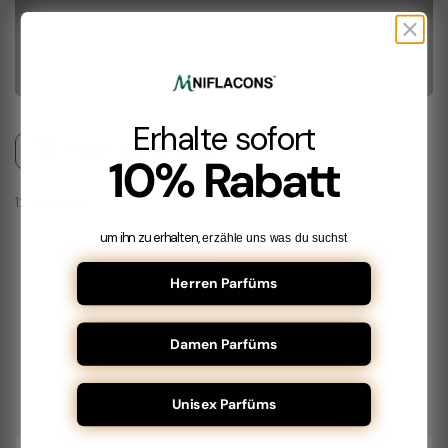
EMIL ÉLISE
Erhalte sofort
Filtern und sortieren
10% Rabatt
12 Produkte
um ihn zu erhalten,
erzähle uns was du suchst
BELIEBT
NEU
Herren Parfüms
Damen Parfüms
Unisex Parfüms