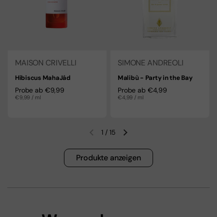
MAISON CRIVELLI
SIMONE ANDREOLI
Hibiscus MahaJád
Malibù - Party in the Bay
Regulärer Preis
Probe ab €9,99
Regulärer Preis
Probe ab €4,99
Stückpreis
€9,99 / ml
Stückpreis
€4,99 / ml
1
/
15
Vorherige Folie
Nächste Folie
Produkte anzeigen