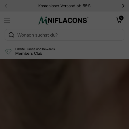
Zum Inhalt springen
Kostenloser Versand ab 55€
Zurück
We
Warenkorb öf
0
Menü öffnen
Erhalte Punkte und Rewards
Members Club